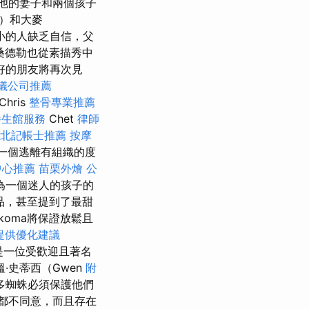
帶他的妻子和兩個孩子
n）和大麥
小的人缺乏自信，父
桑德勒也從素描秀中
好的朋友將再次見
儀公司推薦
Chris
整骨專業推薦
養生館服務
Chet
律師
北記帳士推薦
按摩
是一個逃離有組織的度
中心推薦
苗栗外燴
公
為一個迷人的孩子的
品，甚至提到了最甜
koma將保證放鬆且
提供優化建議
s）是一位受歡迎且著名
·史蒂西（Gwen
附
多蜘蛛必須保護他們
都不同意，而且存在