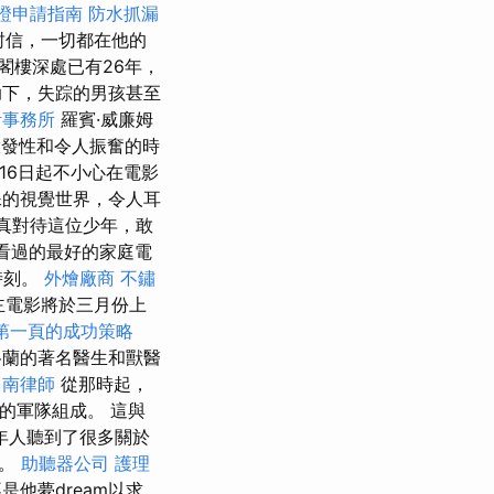
證申請指南
防水抓漏
一封信，一切都在他的
的閣樓深處已有26年，
助下，失踪的男孩甚至
計事務所
羅賓·威廉姆
有啟發性和令人振奮的時
月16日起不小心在電影
殊的視覺世界，令人耳
真對待這位少年，敢
來看過的最好的家庭電
時刻。
外燴廠商
不鏽
主電影將於三月份上
證第一頁的成功策略
格蘭的著名醫生和獸醫
台南律師
從那時起，
物的軍隊組成。 這與
年人聽到了很多關於
上。
助聽器公司
護理
他夢dream以求