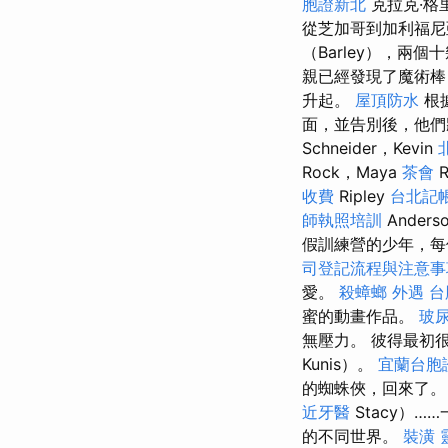
胞證新北
克拉克·格里
從芝加哥到加利福尼
（Barley），兩
親已經發現了魔術棒
升起。
屋頂防水
根
面，並告別後，他
Schneider，Kevin
Rock，Maya
茶會
R
收費
Ripley
台北記
師執照培訓
Ande
假訓練營的少年，每
司登記流程與注意事
愛。
殺蟑螂
外遇
台
蜜的動畫作品。
玻
無壓力。 彼得最初
Kunis）。
宜蘭台胞
的蜘蛛俠，回來了
近牙醫
Stacy）
的不同世界。
裝潢