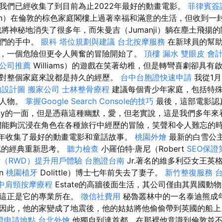
我們已經收集了到目前為止2022年最好的動畫電影。
菲律賓簽
gton）在倫敦的棕色家庭閣樓上過著幸福和滿意的生活，但收到
將神秘地消失了很多年，而朱曼吉（Jumanji）躺在塵土飛揚
子們的手中。
眼科
塔位規劃與建議
台北按摩服務
在新球員的幫
，一個危險但更令人興奮的冒險開始了。
頂樓 漏水
雙眼皮
會
潔公司推薦
Williams）的遊戲在笑著幼稚，但是轉彎喜劇卻具
對整個家庭來說都是持久的經歷。
台中台胞證快速申請
我從1
內設計圖
搬家公司
士林整骨療程
建議每個青少年家庭，包括特
和人物。
掌握Google Search Console的技巧
最後，這部電影認
nny的一面，但是憑藉這種幽默，愛，但老實說，這是我們多年
們能夠沉浸在角色在各種旅行中經歷的冒險，笑聲和令人難忘的
4年收集了最好的動畫電影和童話故事。
桃園外燴
最新的白雪公
斯尼的經典重新思考。
聽力檢查
小羅伯特·唐尼（Robert
SEO保
（RWD）提升用戶體驗
台胞證台南
Jr.著名的維多利亞女王英
n
桃園植牙
Dolittle）博士七年前失去了妻子。
新竹整復服務
中肩頸按摩療程
Estate的高牆後面生活，其公司僅由其異國動
，這正是它的專業所在。
徵信社費用
秘魯叢林中的一名泰迪熊成
因此，他的家變成了地震後，他的姑姑將他偷偷帶到英國的船
證申請地點
台北外燴
他獨自到達首都，在那裡他意識到倫敦並不是