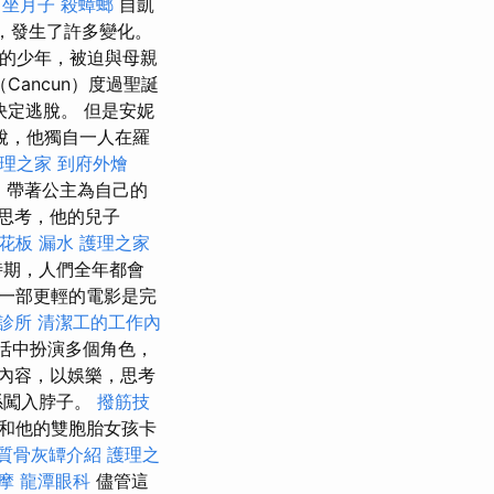
坐月子
殺蟑螂
自凱
年，發生了許多變化。
俗的少年，被迫與母親
（Cancun）度過聖誕
定逃脫。 但是安妮
脫，他獨自一人在羅
理之家
到府外燴
事，帶著公主為自己的
新思考，他的兒子
花板 漏水
護理之家
盛時期，人們全年都會
一部更輕的電影是完
診所
清潔工的工作內
活中扮演多個角色，
內容，以娛樂，思考
係闖入脖子。
撥筋技
）和他的雙胞胎女孩卡
質骨灰罈介紹
護理之
按摩
龍潭眼科
儘管這