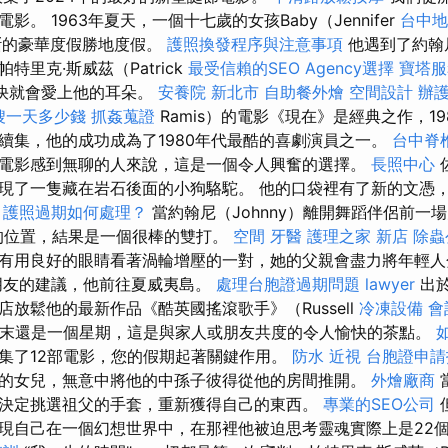
。 1963年夏天，一個十七歲的女孩Baby（Jennifer
台中地
果斷的豪華度假勝地度假。
護照換發程序與注意事項
他遇到了約翰尼
特里克·斯威茲（Patrick
最受信賴的SEO Agency選擇
寶塔服
很快就會愛上他的耳朵。
安養院 新北市
自助餐外燴
空間設計
辦
嫂一天多少錢
抓姦蒐證
Ramis）的電影《現在》是經典之作，19
續集，他的成功成為了1980年代最酷的喜劇演員之一。
台中脊
電影感到無聊的人來說，這是一個令人興奮的選擇。
長照中心
現了一隻藏在岩石後面的小狗駱駝。 他的口袋裡有了新的文憑
。
護照過期如何處理？
當約翰尼（Johnny）離開舞蹈伴侶前一
他的位置，結果是一個很棒的雙打。
空間
牙醫
護理之家 新店
除蟲
有用良好的眼睛看著渦輪增壓的一對，她的父親會盡力將年輕
朋友的建議，他前往夏威夷島。
處理台胞證過期問題
lawyer
出於
放鬆他的最新作品《酷英國搖滾歌手》（Russell
冷凍設備
會
論是周末還是一個星期，這是與家人或朋友共度的令人愉快的茶點。
集了12部電影，您的假期起著關鍵作用。
防水
近視
台胞證申
的女兒，無意中將他的中孫子彼得從他的房間推開。
外燴廠商
決定挑選祖父的手套，重新獲得自己的東西。
專業的SEO公司
現自己在一個幻想世界中，在那裡他被迫思考靈魂實際上是22