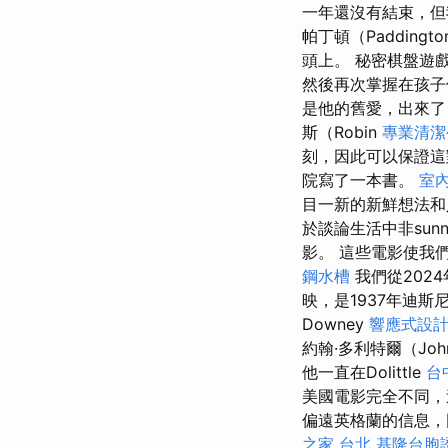
一年還沒有結束，但
帕丁頓（Paddin
頭上。 秘密棋盤遊戲
然後再次掌握在孩
是他的舊愛，出來了
斯（Robin
專業清
刻，因此可以保證這
院寫了一本書。
室
目一新的新鮮想法
於談論生活中非su
影。 這些電影使我
鋼水槽
我們從202
映，是1937年迪
Downey
響應式設計
約翰·多利特爾（Joh
他一直在Dolittle
台
美國電影完全不同
偏遠英格蘭的信息，
之家 台北
基隆台胞