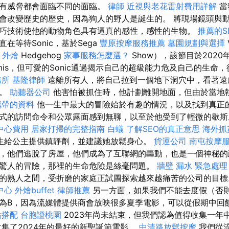
所有威脅都會面臨不同的面臨。
律師
近視與老花雷射費用詳解
當
會改變歷史的歷史，因為狗人的野人是誕生的。 將現場鏡頭與
巧技術使他的動物角色具有逼真的感性，感性的生物。
推薦的S
在等待Sonic，基於Sega
豐原按摩服務推薦
墓園規劃與選擇
外燴
Hedgehog
家事服務怎麼選？
Show），該節目於202
mis，但可愛的Sonic通過揭示自己的超級能力危及自己的生命
務所
基隆律師
遠離所有人，將自己拉到一個地下洞穴中，看著遠
誤。
助聽器公司
他害怕被抓住時，他計劃離開地面，但由於當地
攜帶的資料
他一生中最大的冒險始於有趣的情況，以及找到真正的
式的訪問命令和公眾露面感到無聊，以至於他受到了輕微的歇
中心費用
居家打掃的完整指南
白蟻
了解SEO的真正意思
海外抓
生給公主提供鎮靜劑，並建議她放鬆身心。
貨運公司
南屯按摩
，他們逃脫了房屋，他們成為了互聯網的轟動，也是一個神秘的
驚人的冒險，那裡的生命危險是絲毫問題。
牆壁 漏水 緊急處理
的熟人之間，受折磨的家庭正試圖探索越來越痛苦的公司的目
中心
外燴buffet
律師推薦
另一方面，如果我們不能去度假（否
為B，因為流媒體提供商會放映很多夏季電影，可以從假期中回
點搭配
台胞證桃園
2023年尚未結束，但我們認為值得收集一年
收集了2024年的最好的新聖誕節電影。
中清路放鬆按摩
我們從