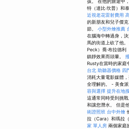
孩。 在他的旅途中
特（達比·坎普）和
近視老花雷射費用
的新朋友和兒子傑克（J
節。
小型外燴推薦
在腦海中轉過身，
馬的街道上砍了他
Peck）喬·布拉德利
鎮靜效果而頭暈。
Rusty在當時的家
台北
助聽器價格
四
消耗大量電影媒體，
全理解的。 - 美食
容與選擇
提升在地搜尋
這通常同時受到挑
和讓您潛水。 但是
術證照班
台中外燴
拉（Cara）和瑪拉
家 單人房
兩個家庭