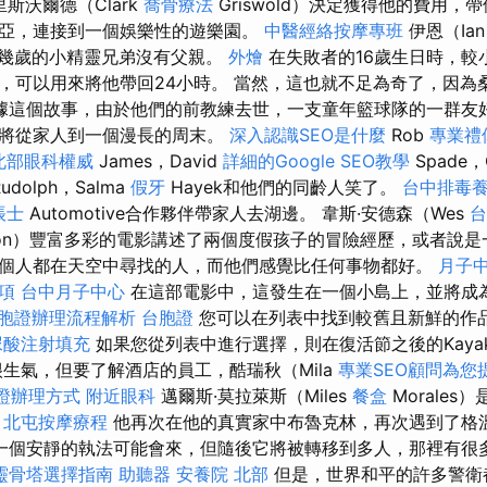
斯沃爾德（Clark
喬骨療法
Griswold）決定獲得他的費用，
亞，連接到一個娛樂性的遊樂園。
中醫經絡按摩專班
伊恩（Ia
個十幾歲的小精靈兄弟沒有父親。
外燴
在失敗者的16歲生日時，較
，可以用來將他帶回24小時。 當然，這也就不足為奇了，因為
據這個故事，由於他們的前教練去世，一支童年籃球隊的一群友
們將從家人到一個漫長的周末。
深入認識SEO是什麼
Rob
專業禮
北部眼科權威
James，David
詳細的Google SEO教學
Spade，
udolph，Salma
假牙
Hayek和他們的同齡人笑了。
台中排毒
帳士
Automotive合作夥伴帶家人去湖邊。 韋斯·安德森（Wes
台
rson）豐富多彩的電影講述了兩個度假孩子的冒險經歷，或者說
個人都在天空中尋找的人，而他們感覺比任何事物都好。
月子
項
台中月子中心
在這部電影中，這發生在一個小島上，並將成
胞證辦理流程解析
台胞證
您可以在列表中找到較舊且新鮮的作
尿酸注射填充
如果您從列表中進行選擇，則在復活節之後的Kaya
很生氣，但要了解酒店的員工，酷瑞秋（Mila
專業SEO顧問為您
證辦理方式
附近眼科
邁爾斯·莫拉萊斯（Miles
餐盒
Morale
。
北屯按摩療程
他再次在他的真實家中布魯克林，再次遇到了格溫
……一個安靜的執法可能會來，但隨後它將被轉移到多人，那裡有很
靈骨塔選擇指南
助聽器
安養院 北部
但是，世界和平的許多警衛