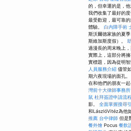
的，但幸運的是，
我們收集了最好的度
最受歡迎，最可靠的
體驗。
白內障手術
斯沃爾德家族的夏季
斯維加斯度假）。
過漫長的周末晚上
實際上，這部分將擁有
實標題，因為從明智
人員服務介紹
儘管
期六夜現場的面孔。 
在和他們的朋友一起尋
灣前十大律師事務所
鼠
杜拜簽證申請流
影。
全面掌握搜尋
和LászlóVit
推薦
台中律師
但是對
餐外燴
Pocus
餐飲