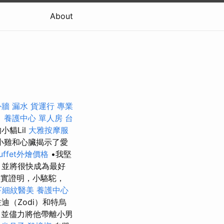
About
外牆 漏水
貨運行
專業
。
養護中心 單人房
台
小貓Lil
大雅按摩服
小雞和心臟揭示了愛
uffet外燴價格
•我堅
，並將很快成為最好
實證明，小駱駝，
下細紋醫美
養護中心
迪（Zodi）和特烏
，並儘力將他帶離小男