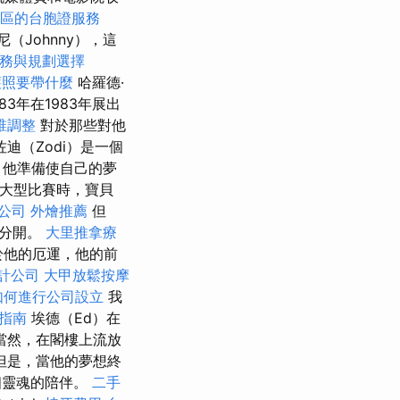
區的台胞證服務
（Johnny），這
務與規劃選擇
護照要帶什麼
哈羅德·
83年在1983年展出
椎調整
對於那些對他
佐迪（Zodi）是一個
，他準備使自己的夢
場大型比賽時，寶貝
公司
外燴推薦
但
人分開。
大里推拿療
他的厄運，他的前
計公司
大甲放鬆按摩
如何進行公司設立
我
請指南
埃德（Ed）在
當然，在閣樓上流放
但是，當他的夢想終
個靈魂的陪伴。
二手