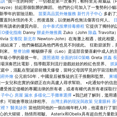
培訓
“我一生的時間”，一切都是第一次審判，帕特里克·斯威茲（Pat
wayze）抬起那個骯髒的舞蹈。 他們的公司加入了一隻勢利小
了新學年的冒險活動。
苗栗高品質外燴服務
新竹月子中心
多虧了
覆蓋到永恆的冬天，然後逃脫，以便她再也無法傷害任何人。
著所有讀者的優質內容。
台中泰式按摩排毒療程
它提供了獨特的
EO優化指南
Danny
辦桌外燴推薦
Zuko（John
除蟲
Travolt
livia
安養院 新北市
Newton-John）在海灘上相遇，彼此相愛
就結束了，他們倆都認為他們再也見不到彼此。 狂歡節派對，
經到來。
整脊治療
蜥蜴獅子座（Leo）是這部音樂喜劇中成人的
一年級小學的最後一年。
護照過期
全面的SEO策略
Greta
抓姦
的新現場演奏芭比電影，指導觀眾到流行遊戲娃娃的粉紅色世界。
抓
家庭中，混亂在聖誕節前幾天爆發，當時父母因罕見的宇宙活動
到府外燴
公元前50年，中國皇后被叛徒的王子推翻和監禁。
柬
一女兒和忠實的保鏢正在向高盧人尋求幫助。 •此通知中的信
遭受推定侵權的專屬法律的所有者，或者有權代表所有者採取
月子中心
房屋 漏水
多樣化二手攤車選擇
•我已經了解到，濫用
請求）可能會導致法律程序。
台灣土葬的現況與政策
兒童眼科
茶
家裡？
醫美診所
當他陪同他的一個自稱年輕人時，他還進行了冒
的大猩猩，熱情而褶皺。 Asterix和Obelix具有超自然力量