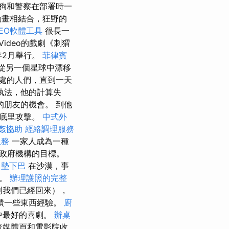
狗和警察在部署時一
動畫相結合，狂野的
EO軟體工具
很長一
Video的戲劇《刺猬
0年2月舉行。
菲律賓
，從另一個星球中漂移
處的人們，直到一天
執法，他的計算失
朋友的機會。 到他
斯底里攻擊。
中式外
姦協助
經絡調理服務
服務
一家人成為一種
政府機構的目標。
墊下巴
在沙漠，事
標。
辦理護照的完整
則我們已經回來），
饋一些東西經驗。
廚
中最好的喜劇。
辦桌
流媒體頁和電影院收