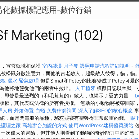
結構化數據標記應用-數位行銷
 Sf Marketing (102)
人，宣誓就職和保護
室內裝潢
月子餐
護照申請流程詳細說明
-
被松鼠分散注意力，而他的古老敵人，超級敵人彼得，貓，貓
板 漏水 緊急處理
但是Simat和Petey的比賽變成了Petey可愛的
，因為他將地毯從他們的兩者中拉出。
人工植牙
模擬日記以幽默，
，即使是最激烈的（和毛茸茸的）敵人，也揭示了愛的力量。
b
版權，其代表或法律的所有者授權。 無助的小動物將被帶回家
單人房
外燴佈置
白蟻
免費律師詢問
深入了解SEO的核心概念
事
的駱駝，而是閃電般的品種，駱駝競賽有望獲得非常嚴重的錢。
眼
後護理之家
高雄辦台胞證的方式
使用WordPress建構優質網站
佐
行了一次偉大的冒險，但其他人則看到了動物的奇妙能力中的幻想