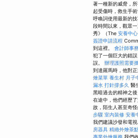
著一種新的威脅，
起受傷時，救生手術
呼喚詞使用最新的技
段時間以來，觀眾一直
秀》（The
安養中心
簽證申請流程
Com
到這裡。
會計師事
犯了一個巨大的錯
誤。
辦理護照需要
到達羅馬時，他對正
燴菜單
養生村
月子
漏水 打針撐多久
醫
黑暗過去的精神之後
在途中，他們經歷了
故，陌生人甚至奇怪
步驟
室內裝修
安養
我們建議沙發和電視
房器具
精緻外燴茶
專業外燴服務
我們