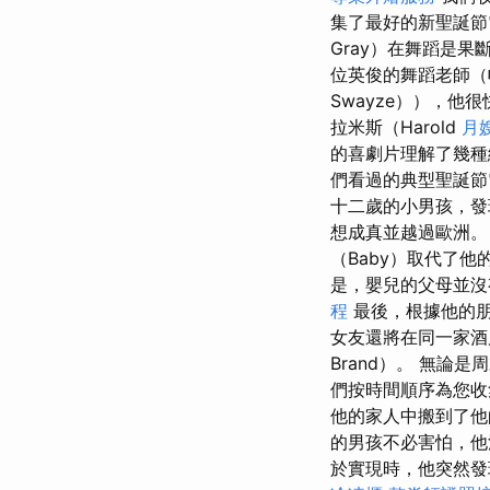
集了最好的新聖誕節電影
Gray）在舞蹈是
位英俊的舞蹈老師（帕
Swayze）），他
拉米斯（Harold
月
的喜劇片理解了幾種
們看過的典型聖誕節
十二歲的小男孩，發
想成真並越過歐洲
（Baby）取代了
是，嬰兒的父母並沒
程
最後，根據他的
女友還將在同一家酒店
Brand）。 無
們按時間順序為您收
他的家人中搬到了他
的男孩不必害怕，他
於實現時，他突然發