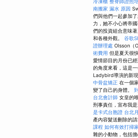
冷凍櫃
整脊師證照
南搬家
漏水 原因
S
們與他們一起參加
力，她不小心將帝國
們的投資組合意味
和各種外觀。
谷歌S
證辦理處
Olsson（O
術費用
但是夏天很快
愛情節目的月份已
的角度來看，這是
Ladybird導演
中骨盆矯正
在一個
變了自己的身體。
台北會計師
女皇的唯
刑事責任，宣布我是
是卡式台胞證
台北
產內容髮送刪除的
課程
如何有效打掃
雜的小動物，包括擔心