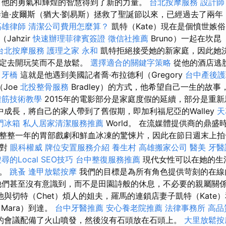
，他的勇氣和輝煌的智慧得到了新的力量。
台北按摩服務
設計師
泰迪·皮爾斯（猶大·劉易斯）拯救了聖誕節以來，已經過去了兩
高雄律師
清潔公司費用怎麼算？
凱特（Kate）現在是個憤世嫉
ahzir
快速辦理菲律賓簽證
徵信社推薦
Bruno）一起在坎昆
台北按摩服務
護理之家 永和
凱特拒絕接受她的新家庭，因此她決
決定去開玩笑而不是放鬆。
選擇適合的關鍵字策略
從他的酒店逃
。
牙橋
這就是他遇到美國記者喬·布拉德利（Gregory
台中產後護
（Joe
北投整骨服務
Bradley）的方式，他希望自己一生的故
撥筋技術教學
2015年的電影部分是家庭度假的延續，部分是重
庭中成長，將自己的家人帶到了舊假期，即加利福尼亞的Walley
天
門冰箱
私人居家清潔服務推薦
World。 在流媒體提供商的鼎
整整一年的胃部戲劇和鮮血冰凍的驚悚片，因此在節日週末上拍
派對
眼科權威
牌位安置服務介紹
養生村
高雄搬家公司
醫美
牙醫
的Local SEO技巧
台中整復服務推薦
現代女性可以在她的生
戰。
跳蚤
逢甲放鬆按摩
我們的目標是為所有角色提供苛刻的在線
他們甚至沒有意識到，而不是田園詩般的休息，不必要的親屬關
他與切特（Chet）煩人的姐夫，羅馬的連鎖店妻子凱特（Kate
（Mara）到達。
台中牙醫推薦
安心養老院推薦
法律事務所
高品
的會議配備了火山噴發，然後沒有石頭放在石頭上。
大里放鬆