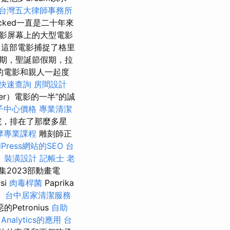
台灣五大律師事務所
icked一直是二十年來
影屏幕上的大型電影
 這部電影捕捉了格里
期，聖誕節假期，拉
的電影和親人一起度
快速查詢
房間設計
dler）電影的一半”的誠
子中心價格
專業清潔
院，排在了那麼多星
摩專業課程
雕刻師正
Press網站的SEO
台
。
裝潢設計
記帳士
老
2023部動畫電
si
肉毒桿菌
Paprika
。
台中居家清潔服務
tronius
自助
Analytics的應用
台