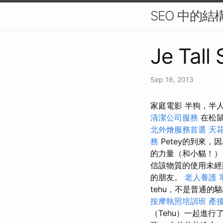
SEO 中的
Je Tall
Sep 16, 2013
家庭電影 半狗，半
清潔公司服務
在松鼠
北外燴服務首選
天花
務
Petey的到來
的力量（和小貓！）
信該物質的使用未經
的朋友。
老人養護 
tehu，不是普通
按摩執照培訓班
產
（Tehu）一起進