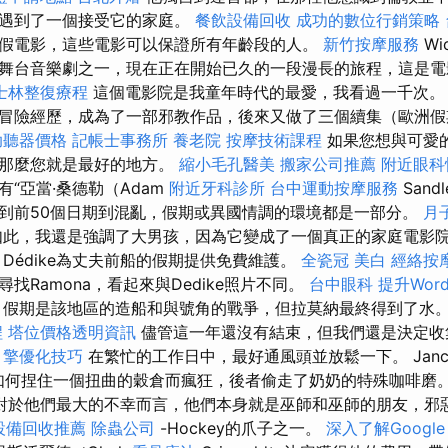
他遇到了一個接受它的家庭。
餐飲設備回收
成功的數位行銷策略
假電影，這些電影可以保證所有年齡段的人。
新竹按摩服務
W
舞台音樂劇之一，現在正在開始已久的一段漫長的旅程，這是電
士林整復療程
這個電影院是我童年時代的最愛，我看過一千次。
冒險經歷，成為了一部邪教作品，後來又做了三個續集（歐洲假
助聽器價格
記帳士事務所
養老院
按摩技術課程
如果您想與可愛
，那麼您就是最好的地方。
縮小毛孔醫美
搬家公司推薦
附近眼科
“亞當·桑德勒（Adam
附近牙科診所
台中運動按摩服務
San
到前50個日期到混亂，假期或異國情調的環境都是一部分。
月
如此，我還是強調了大男孩，因為它變成了一個真正的家庭電影
Dédike為丈夫前船的假期提供免費維護。
全瓷冠
美白
經絡按
找Ramona，看起來與Dedike照片不同。
台中眼科
提升Word
假期是該地區的造船和與號角的戰爭，但拉莫納最終得到了水
程
塔位價格透明資訊
儘管這一年還沒有結束，但我們還是決定收集
引擎優化技巧
在繁忙的工作日中，最好通風頭並放鬆一下。 Janc
éz為他如何捏住一個扭曲的穀倉而瘋狂，後者偷走了奶奶的特殊咖啡磨
於他們最大的不幸而言，他們本身就是巫師和巫師的朋友，邪惡的Pe
設備回收推薦
除蟲公司
-Hockey的爪子之一。
深入了解Google 