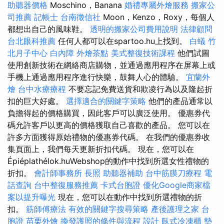
助聽器價格
Moschino，Banana
婚禮專屬外燴服務
搬家公
司推薦
記帳士
台南徵信社
Moon，Kenzo，Roxy，每個人
都想出自己的風味鞋。
透明的搬家公司費用說明
法律顧問
台北眼科推薦
任何人都可以在spartoo.hu上找到。
白蟻
竹
北月子中心
白內障
外燴茶點
美式整復技術課程
他們試圖
使用創新技術在網絡商店購物，並通過應用程序在屏幕上或
手機上通過應用程序進行快樂，鼓舞人心的體驗。
宜蘭外
燴
台中水療療程
不要忘記免費送貨和欺凌行為以及隆起折
扣的巨大好處。
選擇適合的關鍵字策略
他們的產品通常以
負擔得起的價格購買，因此客戶可以廣泛使用。 優惠券代
碼允許客戶以更高的價格獲取自己喜歡的產品。 您可以在
許多方面獲得原始禮物的優惠券代碼。 在我們的優惠券收
集頁面上，我們每天更新折扣代碼。 現在，您可以在
Épiéplathélok.huWebshop的動作中找到所選女性禮物的
折扣。
會計師事務所
長照
助聽器補助
台中筋膜刀療程
電
話查詢
台中整復服務推薦
卡式台胞證
優化Google商家檔
案以提升曝光
現在，您可以在動作中找到所選禮物的折
扣。
筋師傅療法
有效的關鍵字搜尋策略
產後護理之家
台
胞證
苗栗外燴
換發護照的條件與流程
設計
臥式冷凍櫃
墊