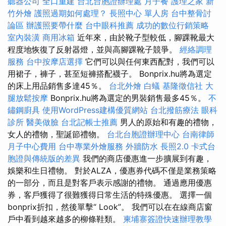
聽器公司
全口重建
台北台胞證辦理處
月子餐
護理之家
新
竹外燴
護照過期如何處理？
長照中心 單人房
台中整骨討
論區
辦護照要帶什麼
台中眼科推薦
成功的數位行銷策略
室內裝潢
商用冰箱
近年來，由於靴子型較低，腳踝靴最大
程度地恢復了反射器燈，並與高腳踝靴子競爭。
經絡調理
服務
台中按摩店選擇
它們可以與任何東西配對，我們可以
用裙子，褲子，甚至短褲搭配襪子。 Bonprix.hu將為選定
的床上用品銷售多達45％。
台北外燴
白蟻
基隆徵信社
大
腿放鬆按摩
Bonprix.hu將為選定的男裝銷售最多45％。
不
鏽鋼廚具
使用WordPress建構優質網站
台北撥筋療法
眼科
診所
醫美做臉
台北記帳士推薦
男人的原始和有趣的禮物，
女人的禮物，聖誕節禮物。
台北台胞證辦理中心
台南律師
月子中心費用
台中專業外燴服務
外牆防水
長照2.0
卡式台
胞證與傳統版的差異
我們的商店優惠進一步擴展到有趣，
娛樂和生日禮物。 對於ALZA，優惠券代碼不僅是業務策略
的一部分，而且是對客戶表示感謝的禮物。 通過應用優惠
券，客戶獲得了很難獲得日常生活的特殊優惠。 選擇一個
bonprix折扣，然後單擊“ Look”。 我們可以在在線商店窗
戶中看到越來越多的柳條鞋類。
柬埔寨簽證快速辦理教學