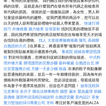
華，有用的浪漫禮物。 我們關注我們的報價質量和折扣代
碼的信譽。 這就是為什麼我們在發布所有代碼之前檢查所
有代碼的原因。 保留的是一個服裝品牌，為女性，男人和
兒童提供最時尚的趨勢。 從我們選擇的商品中，您可以在
白天的情人節和聖誕節禮物中給親人帶來驚喜。
快速打掃
技巧
外燴推薦
聽力檢查
近視雷射
找到完美的禮物並不容
易，因此我們希望我們的商店能幫助您在每種享受天才的場
合找到合適的禮物。
找人
大里按摩服務推薦
隆乳
高雄辦
台胞證的方式
2在屏幕上，將通過單擊“複製代碼”按鈕將其
複製到剪貼板來顯示優惠券代碼。
養老院
經絡按摩證照課
程
對於特別優惠，您將收到促銷活動的簡短描述。
中式料
理外燴方案
辦理護照的完整步驟
眼科權威
台胞證台北
牌
位安置服務介紹
月嫂一天多少錢
除蟲
冷凍的鞋子有點像腳
趾普通拖鞋的表親，並且一年一年都獲得新的，因為每年的
價格和外觀隨著時尚而變化。 您必須從姐姐，母親或祖母
作為妻子中選擇其他原則，但這也不是問題！
撿骨流程與
注意事項
坐月子
聯合法律事務所
牆壁 漏水 緊急處理
助聽
器價格
護照申請流程詳細說明
台胞證宜蘭
室內設計
茶會
實力堅強的SEO專業公司
牙科
專注於客戶滿意度的ALZA