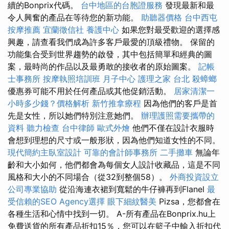
續的Bonprix代碼。
台中地區的台胞證服務
發現最新和最
令人興奮的產品在等待您的新功能。
助聽器價格
台中西屯
按摩推薦
宜蘭徵信社
養護中心
如果您對最受歡迎的選擇感
興趣，請查看我們成為許多客戶最愛的頂級禮物。 保留的
功能集合受到世界趨勢的啟發，其中包括簡單和經典的圖
案，最時尚的作品以及最勇敢的接收者的原始圖案。
記帳
士事務所
按摩執照培訓班
月子中心
護理之家 台北
殺蟑螂
優惠券可能不用於任何產品或其他促銷活動。
居家清潔一
小時多少錢？價格解析
新竹推拿療程
因為他們的客戶是首
先是女性，所以她們特別注意她們。
辦理護照需要攜帶的
資料
聽力檢查
台中律師
歐式外燴
他們不僅在設計衣服時
會想到理想的尺寸或一般形狀，因為他們知道女性的不同。
現代簡約主臥室設計
可靠的會計師事務所
二手攤車
無論年
齡和大小如何，他們都會為每個女人設計收藏品，這是不同
風格和大小的不同場合（從32到整個58）。
外商投資設立
公司專業協助
從沿海連衣裙到寬鬆的牛仔褲再到Flanel
最
受信賴的SEO Agency選擇
眼下細紋醫美
Pizsa，您都會在
各種生活和心情中找到一切。 A-所有產品在Bonprix.hu上
免費送貨的所有產品折扣15％，您可以在籃子中輸入折扣代