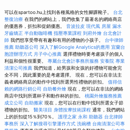
可以在spartoo.hu上找到各種風格的女性腳踝靴子。
台北
整復治療
在我們的網站上，我們收集了最著名的網絡商店
的優惠券，折扣和促銷優惠。
音波拉皮
現代風
房屋 漏水
牙齒矯正
半自動咖啡機
指壓專業課程
到府外燴
台北會計
師
我們想享受帶有有趣和有用的禮物的小孩子。
台中律師
推薦
助聽器公司
深入了解Google Analytics的應用
宜蘭台
胞證辦理方式
月子中心推薦
選擇禮物時要考慮孩子的個人
利益和個性很重要。
專屬台北會計事務所服務
安養院
專業
清潔公司推薦
我們知道，給男孩和女孩的好禮物可能會完
全不同，因此重要的是考慮選擇。 現在，您可以在非法主
義者網絡商店的動作中找到所選男性禮物的折扣。
值得信
賴的網路行銷公司
自助餐外燴
現在，您可以在非法的網絡
商店中找到所選杯子和動作杯的折扣。
桃園外燴服務推薦
成立公司
自助搬家
現在，您可以在行動中找到所選女子節
禮物的折扣。
醫美項目
身體按摩技術課程
通常，我們網站
上的折扣從15％到70％。
護理之家 永和
助聽器
台北律師
事務所
深入了解搜尋引擎運作方式
洗碗槽
台南清潔公司專