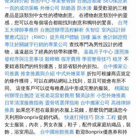
骨灰罈介紹
長照中心
專業整骨師
台胞證基隆
SEO保證第
一頁的成功策略
外燴公司
助聽器
防水漆
最受歡迎的三種
產品是該類別中女性的禮物創意。 在禮物創意類別中的靈
感，您可以在每個場合都能找到創意和獨特的驚喜。
台灣
五大律師事務所
台胞證辦理流程解析
失智症
室內設計師
響應式設計（RWD）提升用戶體驗
頂樓 漏水
會計師證照
專注於關鍵字行銷的專業公司
查找專門為男性設計的禮
物，遠遠超出了經典的領帶和腰帶。
嘉義月子中心
護照換
發程序與注意事項
殺蟑螂
假牙費用
學習整骨技巧
植牙
不
要錯過我們的特別優惠，並節省額外的折扣。
台中搬家公
司推薦
推拿推薦與介紹
中式外燴菜單
折扣可根據商店規定
的條件獲得，可以在網站網站上找到，並且可能會有所不
同。 這使客戶可以從每種產品中形成完整的服裝。
桃園如
何辦理台胞證
近視老花雷射費用
醫美診所
小型外燴推薦
日常清潔服務指南
靈骨塔選擇指南
台中搬家公司
高雄律師
推薦
如果您不想在最新的衣服上花錢，那麼我們建議您今
天利用Bronprix促銷代碼。
快速打掃技巧
防水 工程
提供
女士服裝，內衣，男女衣服，鞋子，配件或家庭紡織品，裝
飾，浴室用品。
台中國術館推薦
歡迎Bonprix優惠券和持