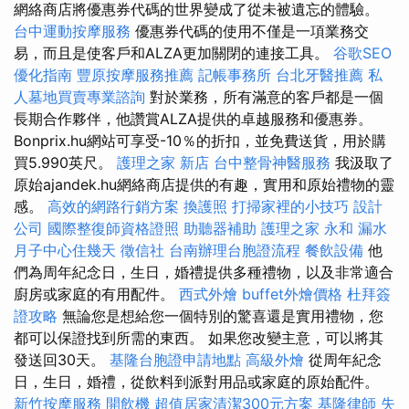
網絡商店將優惠券代碼的世界變成了從未被遺忘的體驗。
台中運動按摩服務
優惠券代碼的使用不僅是一項業務交
易，而且是使客戶和ALZA更加關閉的連接工具。
谷歌SEO
優化指南
豐原按摩服務推薦
記帳事務所
台北牙醫推薦
私
人墓地買賣專業諮詢
對於業務，所有滿意的客戶都是一個
長期合作夥伴，他讚賞ALZA提供的卓越服務和優惠券。
Bonprix.hu網站可享受-10％的折扣，並免費送貨，用於購
買5.990英尺。
護理之家 新店
台中整骨神醫服務
我汲取了
原始ajandek.hu網絡商店提供的有趣，實用和原始禮物的靈
感。
高效的網路行銷方案
換護照
打掃家裡的小技巧
設計
公司
國際整復師資格證照
助聽器補助
護理之家 永和
漏水
月子中心住幾天
徵信社
台南辦理台胞證流程
餐飲設備
他
們為周年紀念日，生日，婚禮提供多種禮物，以及非常適合
廚房或家庭的有用配件。
西式外燴
buffet外燴價格
杜拜簽
證攻略
無論您是想給您一個特別的驚喜還是實用禮物，您
都可以保證找到所需的東西。 如果您改變主意，可以將其
發送回30天。
基隆台胞證申請地點
高級外燴
從周年紀念
日，生日，婚禮，從飲料到派對用品或家庭的原始配件。
新竹按摩服務
開飲機
超值居家清潔300元方案
基隆律師
失