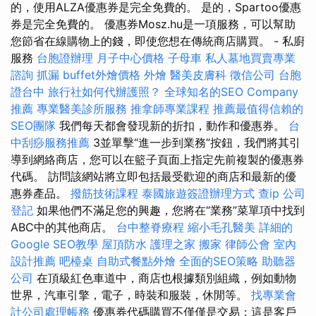
的，使用ALZA優惠券是完全免費的。 是的，Spartoo優惠
券是完全免費的。 優惠券Mosz.hu是一項服務，可以幫助
您節省在線購物上的錢，即使您想在傳統商店購買。 - 私廚
服務
台胞證辦理
月子中心價格
子母車
私人墓地買賣專業
諮詢
抓漏
buffet外燴價格
外燴
醫美皮膚科
徵信公司
台胞
證台中
旅行社如何代辦護照？
全球知名的SEO Company
推薦
專業醫美診所服務
推拿師專業課程
推薦最值得信賴的
SEO團隊
我們每天都會發現新的折扣，動作和優惠券。
台
中刮痧服務推薦
3並單擊“進一步到業務”按鈕，我們將其引
導到網絡商店，您可以在籃子頁面上指定先前複製的優惠券
代碼。 訪問該網站將立即包括最受歡迎的商店和最新的優
惠券產品。
撥筋技術課程
泰國旅遊簽證辦理方式
查ip
公司
登記
如果他們不滿足您的興趣，您將在“業務”菜單項中找到
ABC中的其他商店。
台中整脊療程
縮小毛孔醫美
詳細的
Google SEO教學
屋頂防水
護理之家
搬家
律師公會
室內
設計推薦
吧檯桌
自助式餐點外燴
全面的SEO策略
助聽器
公司
在頂級紅色車道中，商店也根據類別組織，例如動物
世界，汽車引擎，電子，時裝和服裝，休閒等。
找專業會
計公司處理帳務
優惠券代碼購買不僅僅是交易；這是客戶