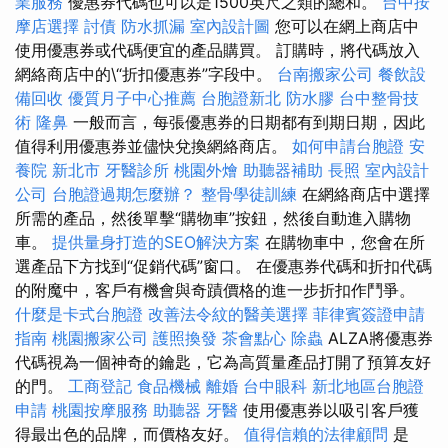
業服務
優惠券代碼也可以是1500英尺之類的總和。
台中按
摩店選擇
討債
防水抓漏
室內設計圖
您可以在網上商店中
使用優惠券或代碼便宜的產品購買。 訂購時，將代碼放入
網絡商店中的\“折扣優惠券”字段中。
台南搬家公司
餐飲設
備回收
優質月子中心推薦
台胞證新北
防水膠
台中整骨技
術
隆鼻
一般而言，每張優惠券的日期都有到期日期，因此
值得利用優惠券並儘快兌換網絡商店。
如何申請台胞證
安
養院 新北市
牙醫診所
桃園外燴
助聽器補助
長照
室內設計
公司
台胞證過期怎麼辦？
整骨學徒訓練
在網絡商店中選擇
所需的產品，然後單擊“購物車”按鈕，然後自動進入購物
車。
提供量身打造的SEO解決方案
在購物車中，您會在所
選產品下方找到“促銷代碼”窗口。 在優惠券代碼和折扣代碼
的附魔中，客戶有機會與奇蹟價格的進一步折扣作鬥爭。
什麼是卡式台胞證
改善法令紋的醫美選擇
菲律賓簽證申請
指南
桃園搬家公司
護照換發
茶會點心
除蟲
ALZA將優惠券
代碼視為一個神奇的鑰匙，它為高質量產品打開了預算友好
的門。
工商登記
食品機械
離婚
台中眼科
新北地區台胞證
申請
桃園按摩服務
助聽器
牙醫
使用優惠券以吸引客戶獲
得最出色的品牌，而價格友好。
值得信賴的法律顧問
是