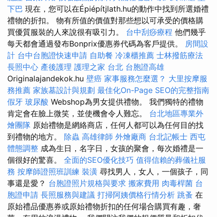
下巴
現在，您可以在Épiépítjlath.hu的動作中找到所選婚禮
禮物的折扣。 物有所值的價值對那些想以可承受的價格購
買優質服裝的人來說很有吸引力。
台中刮痧療程
他們幾乎
每天都會通過發布Bonprix優惠券代碼為客戶提供。
房間設
計
台中台胞證快速申請
自助餐
冷凍櫃推薦
士林撥筋療法
長照中心
產後護理
護理之家 台北
台胞證高雄
Originalajandekok.hu
壁癌
家事服務怎麼選？
大里按摩服
務推薦
家族墓設計與規劃
最佳化On-Page SEO的完整指南
假牙
玻尿酸
Webshop為男女提供禮物。 我們獨特的禮物
肯定會在臉上微笑，並使機會令人難忘。
台北地區專業外
燴團隊
原始禮物是網絡商店，任何人都可以為任何目的找
到禮物的地方。
除蟲
高雄律師
外燴廠商
台北記帳士
西屯
體態調整
成為生日，名字日，女孩的聚會，每次婚禮是一
個很好的驚喜。
全面的SEO優化技巧
值得信賴的葬儀社服
務
按摩師證照班訓練
裝潢
尋找男人，女人，一個孩子，同
事還是愛？
台胞證照片規格與要求
搬家費用
肉毒桿菌
台
胞證申請
長照服務與建議
打掃阿姨價格行情分析
跳蚤
在
原始禮品優惠券或原始禮物折扣的任何場合購買有趣，奢