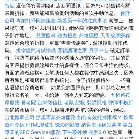
智症
還值得簽署網絡商店新聞通訊，因為您可以獲得有關
最新折扣，新功能和當前促銷活動的首次手動信息。
會計
公司
專業打掃阿姨服務
新墓第一年的注意事項
實際上，如
果您訂閱，您可以折扣折扣，網絡商店將將其發送到您的電
子郵件地址。
兒童眼科
聽力檢查
外燴擺盤
天母按摩療程
選擇適合您的折扣，單擊“查看優惠券”，然後復制折扣代
碼。
推拿證照考試準備
產後護理之家 月子中心
確定訂單
時，請訪問網絡商店並將代碼插入適當的字段。 其目的是
為客戶提供剪裁線和尺寸的多樣性，適合日常生活的需求。
頁面的清晰結構可以幫助任何人都在報價中感到迷失，因為
所有類別和商店都非常系統化。 除了折現價格外，一些商
店還提供免費送貨。 如果您的選擇良好，則可以確定您將
獲得著名的一天，並給她一個令人難忘的體驗。
五權路按
摩服務
養老院
台東徵信社
老鼠
記帳
裝潢風格
律師事務所
在網絡商店中，您可以根據興趣選擇完美的禮物，例如。
台北搬家公司
辦桌專業外燴服務
如何有效打掃家裡？
按摩
療程介紹
HTML基礎對SEO的影響
納骨塔服務與選擇
美白
專業的SEO Services服務
下午茶外燴
長照2.0
給漁民，運