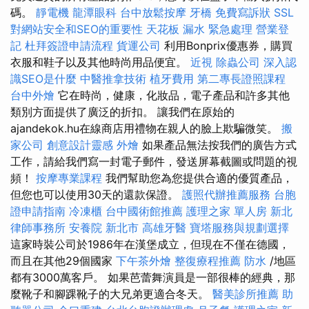
碼。
靜電機
龍潭眼科
台中放鬆按摩
牙橋
免費寫訴狀
SSL
對網站安全和SEO的重要性
天花板 漏水 緊急處理
營業登
記
杜拜簽證申請流程
貨運公司
利用Bonprix優惠券，購買
衣服和鞋子以及其他時尚用品便宜。
近視
除蟲公司
深入認
識SEO是什麼
中醫推拿技術
植牙費用
第二專長證照課程
台中外燴
它在時尚，健康，化妝品，電子產品和許多其他
類別方面提供了廣泛的折扣。 讓我們在原始的
ajandekok.hu在線商店用禮物在親人的臉上欺騙微笑。
搬
家公司
創意設計靈感
外燴
如果產品無法按我們的廣告方式
工作，請給我們寫一封電子郵件，發送屏幕截圖或問題的視
頻！
按摩專業課程
我們幫助您為您提供合適的優質產品，
但您也可以使用30天的還款保證。
護照代辦推薦服務
台胞
證申請指南
冷凍櫃
台中國術館推薦
護理之家 單人房
新北
律師事務所
安養院 新北市
高雄牙醫
寶塔服務與規劃選擇
這家時裝公司於1986年在漢堡成立，但現在不僅在德國，
而且在其他29個國家
下午茶外燴
整復療程推薦
防水
/地區
都有3000萬客戶。 如果芭蕾舞演員是一部很棒的經典，那
麼靴子和腳踝靴子的大兄弟更適合冬天。
醫美診所推薦
助