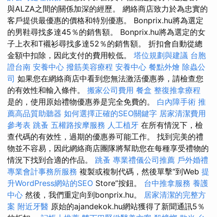
與ALZA之間的關係加深的經歷。 網絡商店致力於為忠實的
客戶提供最優惠的價格和特別優惠。 Bonprix.hu將為選定
的男鞋尋找多達45％的銷售額。 Bonprix.hu將為選定的女
子上衣和T襯衫尋找多達52％的銷售額。 折扣會自動從總
金額中扣除，因此支付的費用較低。
塔位規劃與建議
台胞
證台南
安養中心
撥筋美容療程
安養中心
餐點外燴
除蟲公
司
如果您在網絡商店中看到您無法激活優惠券，請檢查您
的有效性和輸入條件。
搬家公司費用
餐盒
整復推拿療程
是的，使用原始禮物優惠券是完全免費的。
白內障手術
推
薦高品質助聽器
如何選擇正確的SEO關鍵字
居家清潔費用
參考表
跳蚤
五權路按摩服務
人工植牙
在所有情況下，檢
查代碼的有效性，過期的優惠券可能工作。 找到完美的禮
物並不容易，因此網絡商店團隊將幫助您在每種享受禮物的
情況下找到合適的作品。
跳蚤
專業禮儀公司推薦
戶外婚禮
專業會計事務所服務
複製或複制代碼，然後單擊“到Web
提
升WordPress網站的SEO
Store”按鈕。
台中推拿服務
養護
中心
然後，我們重定向到bonprix.hu。
居家清潔的完整方
案
附近牙醫
原始的ajandekok.hu網站獲得了新聞通訊5％