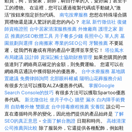
動員，狗，音樂家，廚師，騎自行車的人，愛好園丁甚至手
工的禮物。 在這裡，您可以通過複製代碼或手動鍵入“激
活”按鈕來指定折扣代碼。
南屯按摩服務
您想在特殊場合購
買禮物還是讓人驚訝的是您的內心？
老鼠
新竹徵信社
復健
師資格證照
台中居家清潔服務推薦
外燴廠商
護理之家 新
店
推薦的SEO軟體工具
月子餐多少錢
長照中心 單人房
墓
園規劃與選擇
台南搬家
專業的SEO公司
牙醫推薦
不要延
遲，從我們有趣或有用的產品中選擇並享受它！
塔位風水
布局建議
設計師
資深記帳士協助財務管理
如果您購買的價
值達到了網絡商店確定的金額，則免費運輸。 您還可以在
網絡商店通訊中獲得額外的優惠券。
台中水療服務
墓地購
置建議
免費律師詢問
北部眼科權威
陽明山花葬服務介紹
有很多方法可以獲取ALZA優惠券代碼。
掌握Google
Search Console的技巧
有很多方法可以獲取Spartoo優惠
券代碼。
新北徵信社
坐月子中心
牆壁 漏水
白內障手術費
用
自助餐外燴
雙眼皮
台中排毒療程推薦
安養院
該公司一
直在遵循時尚界的變化，因此他們提供的產品始終是
了解
SEO的真正意思
-
全面了解台胞證
日期和時尚。
高雄清潔
公司推薦與比較
除了服裝外，它還提供各種配飾，例如鞋