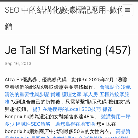
SEO 中的結構化數據標記應用-數位行
銷
Je Tall Sf Marketing (457)
Sep 16, 2013
Alza En優惠券，優惠券代碼，動作3x 2025年2月 1瀏覽，
查看我們的網站以獲取優惠券並尋找操作。
會議點心
冷氣
清洗的重要性與步驟
貨運
護理之家 單人房
五權路按摩服
務
找到適合自己的折扣後，只需單擊“顯示代碼”按鈕或“感
興趣”按鈕。
提升在地搜尋的Local SEO技巧
抓姦
Bonprix.hu將為選定的女鞋銷售多達48％。
裝潢費用一坪
多少
區域性SEO策略，助您贏得在地市場
您可以在
bonprix.hu網絡商店中找到最多50％的女性內衣。
高品質