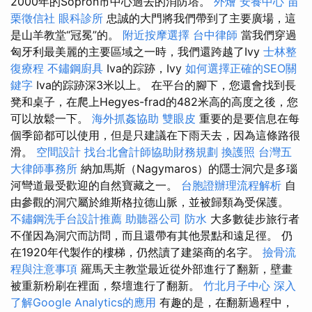
2000年的Sopron市中心過去的消防塔。
外燴
安養中心
苗
栗徵信社
眼科診所
忠誠的大門將我們帶到了主要廣場，這
是山羊教堂“冠冕”的。
附近按摩選擇
台中律師
當我們穿過
匈牙利最美麗的主要區域之一時，我們還跨越了Ivy
士林整
復療程
不鏽鋼廚具
Iva的踪跡，Ivy
如何選擇正確的SEO關
鍵字
Iva的踪跡深3米以上。 在平台的腳下，您還會找到長
凳和桌子，在爬上Hegyes-frad的482米高的高度之後，您
可以放鬆一下。
海外抓姦協助
雙眼皮
重要的是要信息在每
個季節都可以使用，但是只建議在下雨天去，因為這條路很
滑。
空間設計
找台北會計師協助財務規劃
換護照
台灣五
大律師事務所
納加馬斯（Nagymaros）的隱士洞穴是多瑙
河彎道最受歡迎的自然寶藏之一。
台胞證辦理流程解析
自
由參觀的洞穴屬於維斯格拉德山脈，並被歸類為受保護。
不鏽鋼洗手台設計推薦
助聽器公司
防水
大多數徒步旅行者
不僅因為洞穴而訪問，而且還帶有其他景點和遠足徑。 仍
在1920年代製作的樓梯，仍然讀了建築商的名字。
撿骨流
程與注意事項
羅馬天主教堂最近從外部進行了翻新，壁畫
被重新粉刷在裡面，祭壇進行了翻新。
竹北月子中心
深入
了解Google Analytics的應用
有趣的是，在翻新過程中，