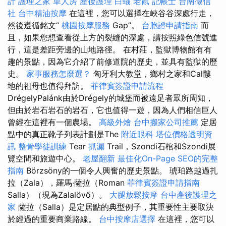
計
護理之家 單人房
產後護理
白蟻
老鼠
記帳士
台南徵信
社
台中精油按摩
在這裡，您可以選擇在峽谷谷深處行走，
然後遵循銘文“
桃園按摩服務
Gap”。
台胞證申請指南
而
且，如果您想查看從上方的裂縫的深處，請按照綠色信號進
行，這是差距旁邊的山地路徑。 在村莊，監獄博物館有有
趣的景點，因為它介紹了前修道院的歷史，並具有監獄的歷
史。
家事服務怎麼選？
匈牙利大教堂，鄉村之家和Cal髏
地的祖母也值得拜訪。
菲律賓簽證申請流程
DrégelyPalánk由於Drégely的城堡而被遠足者眾所周知，
但由於岩石岩石的岩石，它也值得一遊，因為人們相信巨人
曾經在這裡有一個農場。
高級外燴
台中搬家公司推薦
定居
點中的真正靴子列表計劃是The
附近眼科
塔位價格透明資
訊
整骨學徒訓練
Tear
抓漏
Trail，Szondi石棺和Szondi展
覽空間和旅遊中心。
老屋翻新
最佳化On-Page SEO的完整
指南
Börzsöny的一個令人興奮的歷史景點。 琥珀路越過扎
拉（Zala），羅馬·薩拉（Roman
菲律賓簽證申請指南
Salla）（現為Zalalövő）。
大腿放鬆按摩
台中產後護理之
家
薩拉（Salla）是定居點的典型例子，其重要性主要取決
於經過的重要商業路線。
台中按摩店選擇
在這裡，您可以