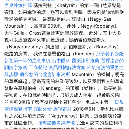
辦桌外燴推薦
基拉利特（Királyrét）的第一個自然景點是
碳流，如果幸運的話，您可以看到黑鸛，因為它是該地區受
歡迎的築巢區域。 最高點是納吉·薩斯山（Nagy-Sas
Mountain），高度高609米。 此外，Nagy-Koppány山，
大型Galla，Grass甚至煙熏源屬於這裡。 此外，其中大多
數可以通過森林火車到達這裡，從納吉伯爾茲斯尼
（Nagybörzsöny）到這裡，到伯爾茲斯尼（Börzsöny）
鐵路的房間。 我們在基恩伯格山（Kienberg
月子餐多少錢
新墓第一年的注意事項
台中眼科
醫美診所推薦
選擇適合的
關鍵字策略
工商登記
食品機械解決方案
冷氣清洗的重要性
與步驟
適合您的台北會計事務所
Mountain）的松樹，明亮
的草底崛起，穿過寬闊的林業傳送帶，以及我們宜人的草道
緊貼在基恩伯格（Kienberg）的頂部（脊柱）。 重要的是
要知道，在18歲的時間裡，只能與成人伴奏一起參觀公園，
並且每3個孩子都有撫摸動物園和至少一名成人主管。
日常
清潔服務指南
宜蘭外燴
近視雷射
2018年5月，斯瓦比亞鄉
村之家在納加馬羅斯（Nagymaros）開業，這要歸功於該
市的社區合作。
按摩證照考試準備
完全可訪問的基拉利特