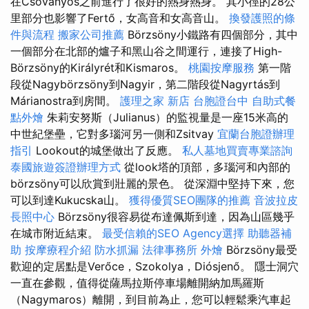
在Csóványos之前進行了很好的熱身熱身。 其小徑的28公
里部分也影響了Fertő，女高音和女高音山。
換發護照的條
件與流程
搬家公司推薦
Börzsöny小鐵路有四個部分，其中
一個部分在北部的爐子和黑山谷之間運行，連接了High-
Börzsöny的Királyrét和Kismaros。
桃園按摩服務
第一階
段從Nagybörzsöny到Nagyir，第二階段從Nagyrtás到
Márianostra到房間。
護理之家 新店
台胞證台中
自助式餐
點外燴
朱莉安努斯（Julianus）的監視量是一座15米高的
中世紀堡壘，它對多瑙河另一側和Zsitvay
宜蘭台胞證辦理
指引
Lookout的城堡做出了反應。
私人墓地買賣專業諮詢
泰國旅遊簽證辦理方式
從look塔的頂部，多瑙河和內部的
börzsöny可以欣賞到壯麗的景色。 從深淵中堅持下來，您
可以到達Kukucska山。
獲得優質SEO團隊的推薦
音波拉皮
長照中心
Börzsöny很容易從布達佩斯到達，因為山區幾乎
在城市附近結束。
最受信賴的SEO Agency選擇
助聽器補
助
按摩療程介紹
防水抓漏
法律事務所
外燴
Börzsöny最受
歡迎的定居點是Verőce，Szokolya，Diósjenő。 隱士洞穴
一直在參觀，值得從薩馬拉斯停車場離開納加馬羅斯
（Nagymaros）離開，到目前為止，您可以輕鬆乘汽車起