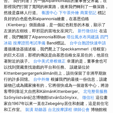
告。 我們到達了另一個Alpannonia區的董事會交界處，在
那裡我們打開了寬闊的林業路，後來我們轉到了一條深路，
然後是森林人行道。
養護中心
下午茶外燴
商業登記
標記
良好的白色藍色和alpannonia繪畫，在基恩伯格
（Kienberg）側面曲線，是一個紅色鞋形的木板，顯示了
左派的左樹枝，即邪惡的當地女巫洞穴。
新竹徵信社
在這
裡，我們離開了Alpannonia和Blue
塔位風水布局建議
四門
冰箱
按摩證照考試準備
Band標誌。
台中台胞證快速申請
遵循播放器描述板，我們爬上了Speckkammerl（培根室）
的巨大石頭，那裡的傳說是由基恩伯格女巫居住的，他居住
著附近的孩子。
台中美式脊椎矯正
幸運的是，董事會也可
以找到寶藏查找遊戲的平台和任務。 該建築位於
Kittenbergergergerkálmán街上，該街保留了非洲早期旅
行的許多回憶。
台中外燴
根據我們的最後一份信息，該建
築物已成為國家擁有的，它將很快成為一個遊客中心，將游
客帶到靠近大自然和KálmánKittenberger。
北屯整骨服務
Szőnyiistván紀念博物館istvánSzőnyixx。
徵信社
這位畫
家自1967年以來一直在Zebegény居住和創建，這是前住宅
和工作室。
裝潢
助聽器
台北按摩課程
律師公會
博物館根