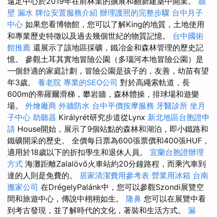
遠足中心於2019年在前林業的擴展和翻新建築中開業。
牆
壁 漏水
牌位安置服務介紹
辦理護照的完整步驟
台中月子
中心
如果您看博物館，您可以了解King的地質，土地使用
和專業歷史特徵以及過去幾個世紀的物質記憶。
台中國術
館推薦
還展示了該地區採礦，鐵冶金和森林管理的歷史記
憶。 參觀土耳其實地冒險公園（多瑙河本地冒險公園）是
一個舒適的家庭計劃，冒險公園是孩子的，友善，幼苗有望
年3歲。
養老院
專業的SEO公司
對於高繩索軌道，長
600m的蒂羅爾滑梯，攀岩牆，森林體操，排球場和遊樂
場。
外燴廠商
外牆防水
台中平價按摩服務
牙醫診所
坐月
子中心
助聽器
Királyrét研究步道從Lynx
新北地區台胞證申
請
House開始，展示了9個站點的森林和湖泊，即小鐵路和
鐵礦開采的歷史。 全價每日票為600張票價和400張HUF，
適用於18歲以下的折扣學生和退休人員。
宜蘭台胞證辦理
方式
海灘距離Zalalövő火車站約20分鐘路程，而乘汽車到
達的人則是免費的。
居家清潔費用參考表
營業用冰箱
台南
搬家公司
在DrégelyPalánk中，您可以參觀Szondi展覽空
間和旅遊中心，傳說中栩栩如生。
隆鼻
您可以在展覽中看
到考古發現，並了解時代的文化，著裝和生活方式。
漏