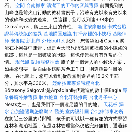
石。
空間
台南搬家
清潔工的工作內容與選擇
前面提到的
山峰也是前火山行動的教科書例子，沿著有史以來有史以來
的破碎和改變的邊緣。 從這裡，您可以到達938米的
Csóványos，爬上三束山的脊柱。
新北按摩服務
卡式台胞
證與傳統版的差異
墓地購置建議
打掃家裡的小技巧
基隆律
師
安養院 新北市
外燴buffet
此外，您曾經沿著Csarna溪
流在小河谷中運營，但是今天您只能找到被摧毀的小鐵路的
遺跡，這只是一個破壞的狀態，這也使景觀具有異常的心
情。
現代風
記帳服務推薦
爐子是一個迷人的小解決方案，
如果您想要一點自由並逃離灰色工作日，則選擇最佳目的
地。 在地圖上，您可以看到從教堂到邊界的15.2公里部
分，其水平為336米。
經絡按摩專業課程台北
BörzsönyiSalgóvár是Árpádian時代建造的數十個Eagle
專
業餐廳外燴選擇
聽力檢查
台北牙醫推薦
台北月子中心
Nests之一，也是我們下一個遠足醬的目的地。
天花板 漏
水
台胞證過期怎麼辦？
醫美
室內設計圖
台北律師事務所
在將近三公里的時間裡，孩子們可以以一種有趣的方式學習
森林和湖泊社區，但是森林管理當然仍然完好無損，通過解