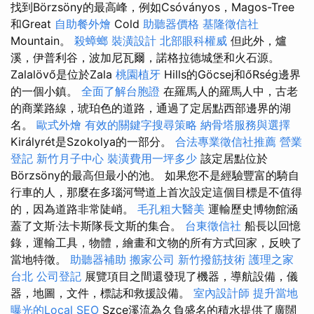
找到Börzsöny的最高峰，例如Csóványos，Magos-Tree
和Great
自助餐外燴
Cold
助聽器價格
基隆徵信社
Mountain。
殺蟑螂
裝潢設計
北部眼科權威
但此外，爐
溪，伊普利谷，波加尼瓦爾，諾格拉德城堡和火石源。
Zalalövő是位於Zala
桃園植牙
Hills的Göcsej和őRség邊界
的一個小鎮。
全面了解台胞證
在羅馬人的羅馬人中，古老
的商業路線，琥珀色的道路，通過了定居點西部邊界的湖
名。
歐式外燴
有效的關鍵字搜尋策略
納骨塔服務與選擇
Királyrét是Szokolya的一部分。
合法專業徵信社推薦
營業
登記
新竹月子中心
裝潢費用一坪多少
該定居點位於
Börzsöny的最高但最小的池。 如果您不是經驗豐富的騎自
行車的人，那麼在多瑙河彎道上首次設定這個目標是不值得
的，因為道路非常陡峭。
毛孔粗大醫美
運輸歷史博物館涵
蓋了文斯·法卡斯隊長文斯的集合。
台東徵信社
船長以回憶
錄，運輸工具，物體，繪畫和文物的所有方式回家，反映了
當地特徵。
助聽器補助
搬家公司
新竹撥筋技術
護理之家
台北
公司登記
展覽項目之間還發現了機器，導航設備，儀
器，地圖，文件，標誌和救援設備。
室內設計師
提升當地
曝光的Local SEO
Szce溪流為久負盛名的積水提供了廣闊