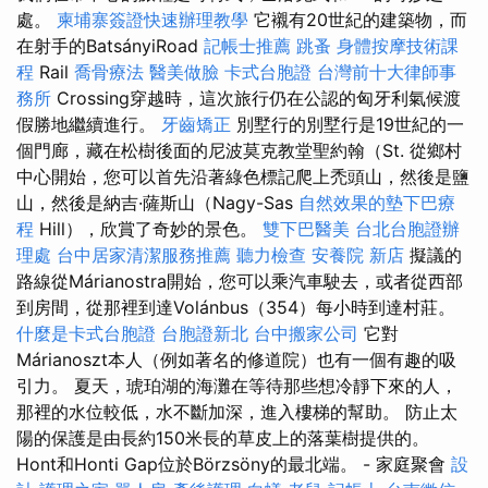
處。
柬埔寨簽證快速辦理教學
它襯有20世紀的建築物，而
在射手的BatsányiRoad
記帳士推薦
跳蚤
身體按摩技術課
程
Rail
喬骨療法
醫美做臉
卡式台胞證
台灣前十大律師事
務所
Crossing穿越時，這次旅行仍在公認的匈牙利氣候渡
假勝地繼續進行。
牙齒矯正
別墅行的別墅行是19世紀的一
個門廊，藏在松樹後面的尼波莫克教堂聖約翰（St. 從鄉村
中心開始，您可以首先沿著綠色標記爬上禿頭山，然後是鹽
山，然後是納吉·薩斯山（Nagy-Sas
自然效果的墊下巴療
程
Hill），欣賞了奇妙的景色。
雙下巴醫美
台北台胞證辦
理處
台中居家清潔服務推薦
聽力檢查
安養院 新店
擬議的
路線從Márianostra開始，您可以乘汽車駛去，或者從西部
到房間，從那裡到達Volánbus（354）每小時到達村莊。
什麼是卡式台胞證
台胞證新北
台中搬家公司
它對
Márianoszt本人（例如著名的修道院）也有一個有趣的吸
引力。 夏天，琥珀湖的海灘在等待那些想冷靜下來的人，
那裡的水位較低，水不斷加深，進入樓梯的幫助。 防止太
陽的保護是由長約150米長的草皮上的落葉樹提供的。
Hont和Honti Gap位於Börzsöny的最北端。 - 家庭聚會
設