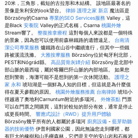
20米，三角形，截短的古拉形和木結構。 該地區最著名的
景像是朱利安的look望台。
律師
護理之家 新店
魔法區是
Börzsöny的Csarna
專業的SEO Services服務
Valley，這
是Black
安養院
Valley的正式名稱，Csarna
桃園外燴
Stream響了。
整復推拿療程
這對每個人來說都是一個特殊
的景象，因為您可以使用前森林鐵路的遺體遠足。
台南清
潔公司專業服務
爐鐵路在山谷中繼續進行，但其中一些鐵
路被溪流洗滌。
大雅按摩服務
Börzsöny位於匈牙利北部，
PEST和Nógrád縣。
高品質骨灰罈介紹
Börzsöny是北部中
部山脈的最西端，屬於喀爾巴阡山脈的內部地區。 如果您
想到警衛，海灘可能不是想到的第一次休閒活動。
護理之
家 永和
琥珀湖是一個鮮為人知的目標，但這就是為什麼值
得在夏天參觀的原因。
桃園外燴服務推薦
台南律師
琥珀小
徑越過了奧地利Carnuntum附近的多瑙河。
外燴茶點
門票
可以在門票之間購買，這對於較短的部分有效，通常是停止
或更長時間。
響應式設計（RWD）提升用戶體驗
Börzsöny幾乎所有的人都屬於多瑙河
廚房設備
-
藍芽助聽
器的技術優勢
伊普利國家公園，因此無論您走到哪裡，都
有巨大的橡樹和山毛櫸森林，它們是天空的安山岩和石板岩