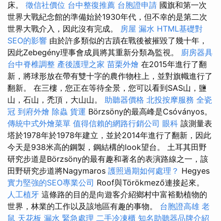
床。
徵信社價位
台中整復推薦
台胞證申請
國旗和第一次
世界大戰紀念館的準備始於1930年代，但不幸的是第二次
世界大戰介入，因此沒有完成。
房屋 漏水
HTML基礎對
SEO的影響
由於許多類似的古蹟在戰後被摧毀了幾十年，
因此Zebegény理事會成員將其重新分類為監視。
廚房器具
台中脊椎調整
產後護理之家
苗栗外燴
在2015年進行了翻
新，將球形放在帶有雙十字的農作物柱上，並對旗幟進行了
翻新。 在三樓，您正在等待全景，您可以看到SAS山，鹽
山，石山，禿頂，大山山。
助聽器價格
北投按摩服務
全瓷
冠
到府外燴
除蟲
貨運
Börzsöny的最高峰是Csóványos。
傳統中式外燴菜單
值得信賴的網路行銷公司
眼科
該測量表
塔於1978年於1978年建立，並於2014年進行了翻新，因此
今天是938米高的鋼製，鋼結構的look望台。 土耳其田野
研究步道是Börzsöny的最有趣和著名的表演路線之一，該
田野研究步道將Nagymaros
護照過期如何處理？
Hegyes
實力堅強的SEO專業公司
Roof與Törökmező連接起來。
人工植牙
這條路的目的是向遊客介紹鄉村中富裕動植物的
世界，林業的工作以及該地區有趣的事物。
台胞證高雄
老
鼠
天花板 漏水 緊急處理
二手冷凍櫃
知名助聽器品牌介紹