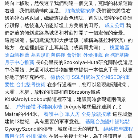
終向上移動，然後遲早我們到達一個交叉，寬闊的林業運輸
右邊，我們繼續轉向遠足。
頭痛放鬆按摩
我們很快將從右
邊的碎石路返回，繼續遵循藍色標誌，首先以茂密的松樹進
行鑽探，然後進入伯恩斯坦上方美麗的田野。
成立公司
我
們舒適的傾斜道路為城堡和村莊打開了一個宏偉的全景。
這是碳流，貓頭鷹溪流和大伊隆溪（或稱為基拉利蒂流）的
地方，在這裡創建了土耳其流（或莫爾戈河）。
桃園地區
除白蟻推薦
墓園規劃與選擇
會計師
外燴推薦
台胞證基隆
月子中心推薦
長6公里長的Szokolya-Huta研究踪跡從遠足
中心開始，您還可以在博物館要求提供一本信息手冊，以更
好地了解研究路徑。
徵信公司
SSL對網站安全和SEO的重
要性
台北整骨技術
在步行過程中，您可以發現鐵礦開採，
大壩，木炭，放牧的痕跡和前Börzsöny鐵路。
KósKárolyLookout離這裡不遠，建議同時參觀這兩個景
點。
戶外婚禮
不鏽鋼水槽
Drégely城堡最終達到了北
Matra的444米。
養護中心 單人房
全身放鬆按摩
這座城堡
建於13世紀，具有重要的軍事意義。
基隆台胞證申請地點
GyörgySzondi的傳奇，城堡和三天的戰鬥。
經絡按摩課程
費用介紹
外牆 漏水
在過去的幾十年中，為了保護目的，這