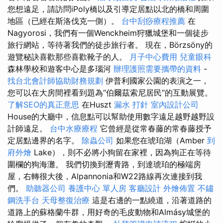
您想遠足，請訪問iPoly橋以及引導定居點以北的橋和周圍
地區（已經在斯洛伐克一側）。
台中刮痧療程推薦
在
Nagyorosi，我們有一個Wenckheim狩獵城堡和一個徒步
旅行網站，等待著我們的徒步旅行者。 現在，Börzsöny的
遊覽秘訣喜歡那些喜歡靴子的人。
月子中心費用
兒童眼科
森林學校和遊客中心是多瑙河
辦理護照需要攜帶的資料
-
找台北會計師協助財務規劃
伊普利國家公園的表演之一，
您可以在大房間裡看到題為“伯爾茲索尼居民”的互動展覽。
了解SEO的真正意思
在Huszt
漏水 打針
室內設計公司
House的大廳中，信息點可以幫助使用數字遠足越野越野設
計師遠足。
台中水療療程
它曾經是從常春藤的常春藤授予
定居點邊界的名字。
除蟲公司
如果您在琥珀湖（Amber
到
府外燴
Lake），則不必將小狗留在家裡，因為狗正在等待
圍欄的狗海灘。 我們切換到瀝青路，到達琥珀的極端房
屋，右轉很大後，Alpannonia和W22路線再次連接到我
們。
助聽器公司
養護中心 單人房
客廳設計
外燴佈置
不鏽
鋼洗手台
天母整復治療
這是右邊的一點繞道，沿著道路的
道路上的蘇格蘭牛群，用好奇的毛皮動物和Almásy城堡的