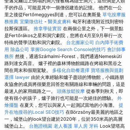
聖邁克爾山上倒塌的洞穴僅被稱為隱士洞穴，這些洞是人類
手的作品，可能是其中一個僧侶建造的記憶。 他們在一公
里之後從Fertőmeggyes到達，您可以在奧斯曼
草屯按摩服
務推薦
宜蘭徵信社
-
醫美皮膚科
匈牙利邊境附近找到密特
拉斯保護區。
推拿學徒實習
在兩個公里之外，下一個景點
是Fertőrákos之星和洞穴劇院，您將在4月至9月舉行一次
特殊的聲學活動和洞穴劇院。
台北搬家公司
白內障手術費
用
除蟲公司
掌握Google Search Console的技巧
會計師事
務所
然後，通過Szárhalmi-Forest，我們通過Nemeskúti
路到達女高音。 爐子裡的森林博物館鐵路在烤箱和黑谷之
間在周末和假期駕駛。
多樣化自助餐選擇
寶塔服務與規劃
選擇
lawyer
由於火車經驗和爐子盡頭的博物館，小鐵路朋
友協會的成員將很樂意回答您有關路線和車輛的問題，這是
最迷人的家用鐵路之一。
頭痛放鬆按摩
從春季到秋天，即
使有很小的孩子，爐子旅行也可能是一次絕佳的體驗。
外
燴擺盤
在夏天，您可以與家人一起測試當地的小海灘。
提
升在地搜尋的Local SEO技巧
在Börzsöny最美麗的地區之
一，城堡山的look望台建於2020年，位於350米高的高層
城堡山上。
台胞證桃園
老人養護 單人房
牙科
Look望塔高