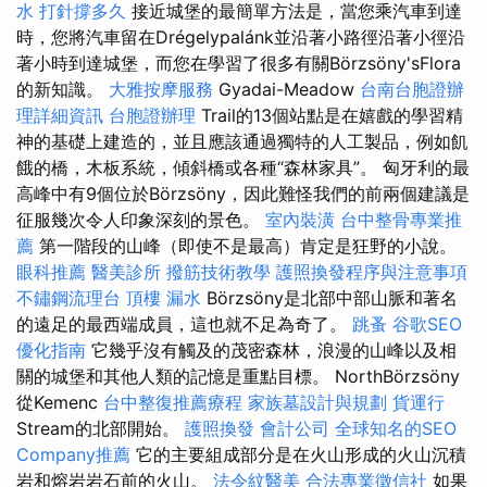
水 打針撐多久
接近城堡的最簡單方法是，當您乘汽車到達
時，您將汽車留在Drégelypalánk並沿著小路徑沿著小徑沿
著小時到達城堡，而您在學習了很多有關Börzsöny'sFlora
的新知識。
大雅按摩服務
Gyadai-Meadow
台南台胞證辦
理詳細資訊
台胞證辦理
Trail的13個站點是在嬉戲的學習精
神的基礎上建造的，並且應該通過獨特的人工製品，例如飢
餓的橋，木板系統，傾斜橋或各種“森林家具”。 匈牙利的最
高峰中有9個位於Börzsöny，因此難怪我們的前兩個建議是
征服幾次令人印象深刻的景色。
室內裝潢
台中整骨專業推
薦
第一階段的山峰（即使不是最高）肯定是狂野的小說。
眼科推薦
醫美診所
撥筋技術教學
護照換發程序與注意事項
不鏽鋼流理台
頂樓 漏水
Börzsöny是北部中部山脈和著名
的遠足的最西端成員，這也就不足為奇了。
跳蚤
谷歌SEO
優化指南
它幾乎沒有觸及的茂密森林，浪漫的山峰以及相
關的城堡和其他人類的記憶是重點目標。 NorthBörzsöny
從Kemenc
台中整復推薦療程
家族墓設計與規劃
貨運行
Stream的北部開始。
護照換發
會計公司
全球知名的SEO
Company推薦
它的主要組成部分是在火山形成的火山沉積
岩和熔岩岩石前的火山。
法令紋醫美
合法專業徵信社
如果