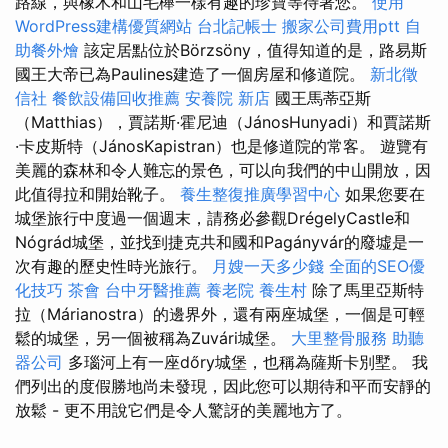
路線，與橡木和山毛櫸一樣有趣的珍寶等待著您。
使用
WordPress建構優質網站
台北記帳士
搬家公司費用ptt
自
助餐外燴
該定居點位於Börzsöny，值得知道的是，路易斯
國王大帝已為Paulines建造了一個房屋和修道院。
新北徵
信社
餐飲設備回收推薦
安養院 新店
國王馬蒂亞斯
（Matthias），賈諾斯·霍尼迪（JánosHunyadi）和賈諾斯
·卡皮斯特（JánosKapistran）也是修道院的常客。 遊覽有
美麗的森林和令人難忘的景色，可以向我們的中山開放，因
此值得拉和開始靴子。
養生整復推廣學習中心
如果您要在
城堡旅行中度過一個週末，請務必參觀DrégelyCastle和
Nógrád城堡，並找到捷克共和國和Pagányvár的廢墟是一
次有趣的歷史性時光旅行。
月嫂一天多少錢
全面的SEO優
化技巧
茶會
台中牙醫推薦
養老院
養生村
除了馬里亞斯特
拉（Márianostra）的邊界外，還有兩座城堡，一個是可輕
鬆的城堡，另一個被稱為Zuvári城堡。
大里整骨服務
助聽
器公司
多瑙河上有一座dőry城堡，也稱為薩斯卡別墅。 我
們列出的度假勝地尚未發現，因此您可以期待和平而安靜的
放鬆 - 更不用說它們是令人驚訝的美麗地方了。