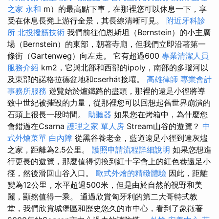
之家 永和
m）的最高點下車，在那裡您可以休息一下，享
受在休息長凳上游行全景，其長線清晰可見。
附近牙科診
所
北投撥筋技術
我們前往伯恩斯坦（Bernstein）的小主廣
場（Bernstein）的東部，朝著寺廟，但我們立即沿著第一
條街（Gartenweg）向左走。 它有超過600
專業清潔人員
服務介紹
km2，它與北部和西部的ipoly，南部的多瑙河以
及東部的諾格拉德盆地和cserhát接壤。
高雄律師
專業會計
事務所服務
遊覽始於爐鐵路的盡頭，那裡的遠足小徑將導
致中世紀被摧毀的力量，從那裡您可以回想起舊世界崩潰的
石頭上很長一段時間。
助聽器
如果您在烤箱中，為什麼您
會錯過在Csarna
護理之家 單人房
Stream山谷的遊覽？
中
式外燴菜單
白內障
從黑谷養老金，藍道遠足小徑到達灰燼
之家，距離為2.5公里。
護照申請流程詳細說明
如果您想進
行更長的遊覽，那麼值得切換到紅十字會上的紅色巷遠足小
徑，然後滑回山谷入口。
歐式外燴的精緻體驗
因此，距離
變為12公里，水平超過500米，但是由於自然的視野和美
麗，顯然值得一乘。 通過欣賞匈牙利的第二大哥特式教
堂，我們欣賞城堡區和歷史悠久的市中心，看到了象徵著