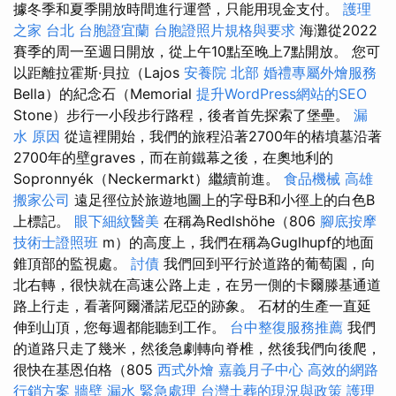
據冬季和夏季開放時間進行運營，只能用現金支付。
護理
之家 台北
台胞證宜蘭
台胞證照片規格與要求
海灘從2022
賽季的周一至週日開放，從上午10點至晚上7點開放。 您可
以距離拉霍斯·貝拉（Lajos
安養院 北部
婚禮專屬外燴服務
Bella）的紀念石（Memorial
提升WordPress網站的SEO
Stone）步行一小段步行路程，後者首先探索了堡壘。
漏
水 原因
從這裡開始，我們的旅程沿著2700年的樁墳墓沿著
2700年的壁graves，而在前鐵幕之後，在奧地利的
Sopronnyék（Neckermarkt）繼續前進。
食品機械
高雄
搬家公司
遠足徑位於旅遊地圖上的字母B和小徑上的白色B
上標記。
眼下細紋醫美
在稱為Redlshöhe（806
腳底按摩
技術士證照班
m）的高度上，我們在稱為Guglhupf的地面
錐頂部的監視處。
討債
我們回到平行於道路的葡萄園，向
北右轉，很快就在高速公路上走，在另一側的卡爾滕基通道
路上行走，看著阿爾潘諾尼亞的跡象。 石材的生產一直延
伸到山頂，您每週都能聽到工作。
台中整復服務推薦
我們
的道路只走了幾米，然後急劇轉向脊椎，然後我們向後爬，
很快在基恩伯格（805
西式外燴
嘉義月子中心
高效的網路
行銷方案
牆壁 漏水 緊急處理
台灣土葬的現況與政策
護理