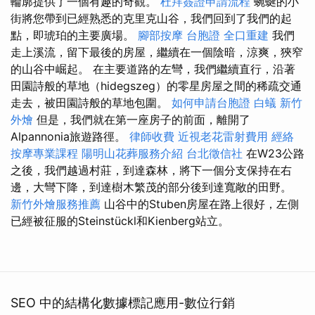
輪廓提供了一個有趣的奇觀。
杜拜簽證申請流程
蜿蜒的小
街將您帶到已經熟悉的克里克山谷，我們回到了我們的起
點，即琥珀的主要廣場。
腳部按摩
台胞證
全口重建
我們
走上溪流，留下最後的房屋，繼續在一個陰暗，涼爽，狹窄
的山谷中崛起。 在主要道路的左彎，我們繼續直行，沿著
田園詩般的草地（hidegszeg）的零星房屋之間的稀疏交通
走去，被田園詩般的草地包圍。
如何申請台胞證
白蟻
新竹
外燴
但是，我們就在第一座房子的前面，離開了
Alpannonia旅遊路徑。
律師收費
近視老花雷射費用
經絡
按摩專業課程
陽明山花葬服務介紹
台北徵信社
在W23公路
之後，我們越過村莊，到達森林，將下一個分支保持在右
邊，大彎下降，到達樹木繁茂的部分後到達寬敞的田野。
新竹外燴服務推薦
山谷中的Stuben房屋在路上很好，左側
已經被征服的Steinstückl和Kienberg站立。
SEO 中的結構化數據標記應用-數位行銷