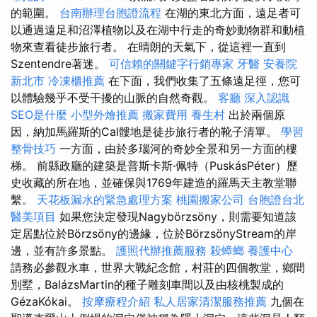
的範圍。
台南辦理台胞證流程
在湖的東北方面，遠足者可
以通過遠足和沼澤植物以及在湖中行走的奇妙動物群和動植
物來查看徒步旅行者。 在晴朗的天氣下，從這裡一直到
Szentendre著迷。
可信賴的關鍵字行銷專家
牙醫
安養院
新北市
冷凍櫃推薦
在下面，我們收集了五條遠足徑，您可
以體驗幾乎不受干擾的山脈的自然奇觀。
客廳
深入認識
SEO是什麼
小型外燴推薦
搬家費用
養生村
出於兩個原
因，納加馬羅斯的Cal髏地是徒步旅行者的靴子清單。
學習
整骨技巧
一方面，由於多瑙河的奇妙全景和另一方面的樓
梯。 前縣政廳的建築是普斯卡斯·佩特（PuskásPéter）歷
史收藏的所在地，並確保與1769年建造的羅馬天主教堂聯
繫。
天花板漏水的緊急處理方案
桃園搬家公司
台胞證台北
醫美項目
如果您決定發現Nagybörzsöny，則需要知道該
定居點位於Börzsöny的邊緣，位於BörzsönyStream的岸
邊，並有許多景點。
護照代辦推薦服務
殺蟑螂
養護中心
請務必參觀水車，世界大戰紀念館，村莊的四個教堂，鄉間
別墅，BalázsMartin的種子雕刻車間以及由核桃製成的
GézaKókai。
按摩療程介紹
私人居家清潔服務推薦
九個在