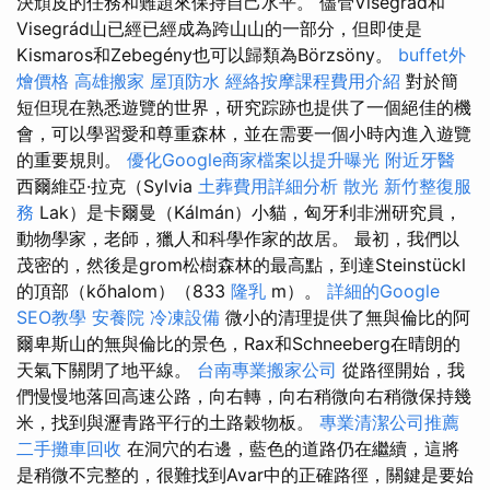
決頑皮的任務和難題來保持自己水平。 儘管Visegrád和
Visegrád山已經已經成為跨山山的一部分，但即使是
Kismaros和Zebegény也可以歸類為Börzsöny。
buffet外
燴價格
高雄搬家
屋頂防水
經絡按摩課程費用介紹
對於簡
短但現在熟悉遊覽的世界，研究踪跡也提供了一個絕佳的機
會，可以學習愛和尊重森林，並在需要一個小時內進入遊覽
的重要規則。
優化Google商家檔案以提升曝光
附近牙醫
西爾維亞·拉克（Sylvia
土葬費用詳細分析
散光
新竹整復服
務
Lak）是卡爾曼（Kálmán）小貓，匈牙利非洲研究員，
動物學家，老師，獵人和科學作家的故居。 最初，我們以
茂密的，然後是grom松樹森林的最高點，到達Steinstückl
的頂部（kőhalom）（833
隆乳
m）。
詳細的Google
SEO教學
安養院
冷凍設備
微小的清理提供了無與倫比的阿
爾卑斯山的無與倫比的景色，Rax和Schneeberg在晴朗的
天氣下關閉了地平線。
台南專業搬家公司
從路徑開始，我
們慢慢地落回高速公路，向右轉，向右稍微向右稍微保持幾
米，找到與瀝青路平行的土路穀物板。
專業清潔公司推薦
二手攤車回收
在洞穴的右邊，藍色的道路仍在繼續，這將
是稍微不完整的，很難找到Avar中的正確路徑，關鍵是要始