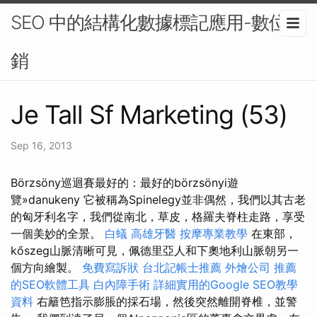
SEO 中的結構化數據標記應用-數位行
銷
Je Tall Sf Marketing (53)
Sep 16, 2013
Börzsöny巡迴賽最好的：最好的börzsönyi遊
覽»danukeny 它被稱為Spinelegy並非偶然，我們以其古老
的匈牙利名字，我們從南北，草皮，格羅夫脊柱走路，享受
一個美妙的全景。
白蟻
高雄牙醫
按摩專業教學
在東部，
kőszeg山脈清晰可見，佩德里亞人和下奧地利山脈朝另一
個方向繪製。
免費寫訴狀
台北記帳士推薦
外燴公司
推薦
的SEO軟體工具
白內障手術
詳細實用的Google SEO教學
資料
右籬笆指示膨脹的採石場，然後突然離開脊椎，並警