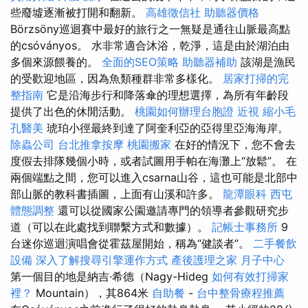
些廢墟逐漸被打開和翻新。
高雄徵信社
助聽器價格
Börzsöny巡迴賽中最好的旅行之一無疑是通往山脈最高點
的csóványos。 水非常適合沐浴，乾淨，這是由於湖泊由
多個來源餵養的。
全面的SEO策略
助聽器補助
該湖是漁民
的受歡迎地區，因為魚類種群非常多樣化。
居家打掃的完
整指南
它是沿海步行和降落傘的理想選擇，為所有年齡段
提供了出色的休閒活動。
桃園如何辦理台胞證
近視
縮小毛
孔醫美
琥珀小徑最終到達了阿奎利亞的亞得里亞海海岸。
除蟲公司
台北推拿按摩
桃園搬家
在好的情況下，您不會去
度假去排隊幾個小時，或者試圖用手帕在海灘上“放鬆”。 在
兩個端點之間，您可以進入csarna山谷，這也可能是北部中
部山脈的教科書插圖，上面有山溪和許多。
龍潭眼科
西屯
體態調整
還可以從國家公園邀請專門的領導者參觀研究步
道（可以在此處找到聯繫方式和數據）。
記帳士事務所
9
台迷你巡迴演唱會從霍茲屋開始，稱為“健談者”。
二手餐飲
設備
深入了解搜尋引擎運作方式
產後護理之家 月子中心
第一個目的地是納吉·希德（Nagy-Hideg
如何有效打掃家
裡？
Mountain），其864米
自助餐
-
台中整骨療程推薦