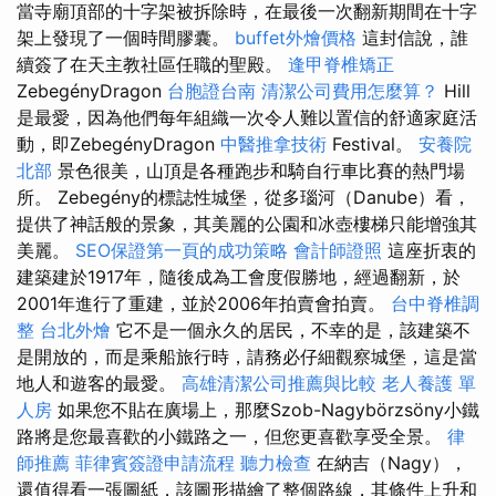
當寺廟頂部的十字架被拆除時，在最後一次翻新期間在十字
架上發現了一個時間膠囊。
buffet外燴價格
這封信說，誰
續簽了在天主教社區任職的聖殿。
逢甲脊椎矯正
ZebegényDragon
台胞證台南
清潔公司費用怎麼算？
Hill
是最愛，因為他們每年組織一次令人難以置信的舒適家庭活
動，即ZebegényDragon
中醫推拿技術
Festival。
安養院
北部
景色很美，山頂是各種跑步和騎自行車比賽的熱門場
所。 Zebegény的標誌性城堡，從多瑙河（Danube）看，
提供了神話般的景象，其美麗的公園和冰壺樓梯只能增強其
美麗。
SEO保證第一頁的成功策略
會計師證照
這座折衷的
建築建於1917年，隨後成為工會度假勝地，經過翻新，於
2001年進行了重建，並於2006年拍賣會拍賣。
台中脊椎調
整
台北外燴
它不是一個永久的居民，不幸的是，該建築不
是開放的，而是乘船旅行時，請務必仔細觀察城堡，這是當
地人和遊客的最愛。
高雄清潔公司推薦與比較
老人養護 單
人房
如果您不貼在廣場上，那麼Szob-Nagybörzsöny小鐵
路將是您最喜歡的小鐵路之一，但您更喜歡享受全景。
律
師推薦
菲律賓簽證申請流程
聽力檢查
在納吉（Nagy），
還值得看一張圖紙，該圖形描繪了整個路線，其條件上升和