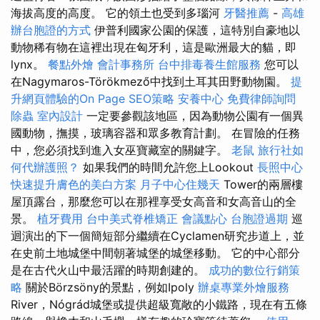
海拔高度的高度。 它的領土也受到多瑙河
牙醫推薦
-
高雄
辦台胞證的方式
伊普利國家公園的保護，這特別自豪地以
動物稀有物在這裡出現在匈牙利，這是歐洲最大的貓，即
lynx。
餐點外燴
會計事務所
台中排毒養生館服務
您可以
在Nagymaros-Törökmező中找到土耳其田野動物園。
提
升網頁體驗的On Page SEO策略
安養中心
免費律師詢問
除蟲
室內設計
一定要參觀該地區，因為動物公園有一個異
國動物，撫摸，玻璃容器和眾多教育計劃。 在冒險的任務
中，您必須找到進入女巫寶藏室的關鍵字。
老鼠
旅行社如
何代辦護照？
如果我們的時間允許您上Lookout
長照中心
快速提升膚色的美白方案
月子中心住幾天
Tower的兩層樓
屋頂露台，那麼您可以在那裡享受女高音和女高音山的全
景。
植牙費用
台中美式脊椎矯正
會議點心
台胞證過期
巡
迴演出的下一個簡短部分繼續在Cyclamen研究步道上，並
在史前土地城堡中間朝著城堡的城堡移動。 它的中心部分
是在古代火山中最活躍的時期創建的。
成功的數位行銷策
略
關於Börzsöny的景點，例如Ipoly
辦桌專業外燴服務
River，Nógrád城堡或提供超級寬敞的小鐵路，現在有五條